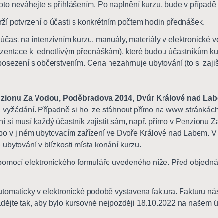
oto neváhejte s přihlášením. Po naplnění kurzu, bude v případě
rží potvrzení o účasti s konkrétním počtem hodin přednášek.
účast na intenzivním kurzu, manuály, materiály v elektronické ve
zentace k jednotlivým přednáškám), které budou účastníkům ku
sezení s občerstvením. Cena nezahrnuje ubytování (to si zajiš
zionu Za Vodou, Poděbradova 2014, Dvůr Králové nad La
 vyžádání. Případně si ho lze stáhnout přímo na www stránkách
í si musí každý účastník zajistit sám, např. přímo v Penzionu Z
bo v jiném ubytovacím zařízení ve Dvoře Králové nad Labem. 
 ubytování v blízkosti místa konání kurzu.
pomocí elektronického formuláře uvedeného níže. Před objednávko
.
utomaticky v elektronické podobě vystavena faktura. Fakturu ná
dějte tak, aby bylo kursovné nejpozději 18.10.2022 na našem ú