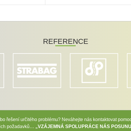
REFERENCE
 nebo řešení určitého problému? Neváhejte nás kontaktovat pom
šich požadavků…
„VZÁJEMNÁ SPOLUPRÁCE NÁS POSUNU