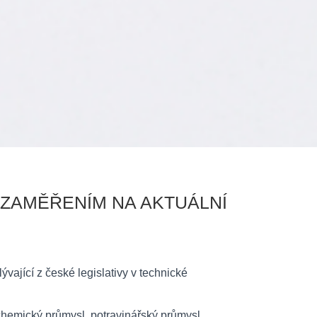
 ZAMĚŘENÍM NA AKTUÁLNÍ
vající z české legislativy v technické
chemický průmysl, potravinářský průmysl,