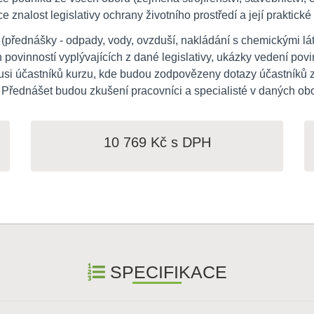
e znalost legislativy ochrany životního prostředí a její praktick
i (přednášky - odpady, vody, ovzduší, nakládání s chemickými lát
povinností vyplývajících z dané legislativy, ukázky vedení po
iskusi účastníků kurzu, kde budou zodpovězeny dotazy účastní
. Přednášet budou zkušení pracovníci a specialisté v daných ob
10 769 Kč s DPH
SPECIFIKACE