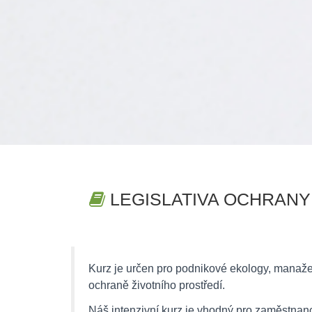
LEGISLATIVA OCHRANY 
Kurz je určen pro podnikové ekology, manažery
ochraně životního prostředí.
Náš intenzivní kurz je vhodný pro zaměstnanc