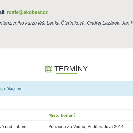
ail:
rutrle@ekobest.cz
intenzivního kurzu těší Lenka Čtvrtníková, Ondřej Lazárek,
Jan R
TERMÍNY
e
, děkujeme.
Místo konání
ové nad Labem
Penzionu Za Vodou, Poděbradova 2014