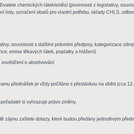
vatele chemických látek/směsí (povinnosti z legislativy, souvisl
listy, označení obalů pro vlastní potřebu, sklady CHLS, odbor
ativy, souvislosti s dalšími právními předpisy, kategorizace zdr
ce, emise těkavých látek, poplatky a hlášení)
í osvědčení o absolvování
u přednášek je vždy počítáno s přestávkou na oběd (cca 12,00
 pořadatel si vyhrazuje právo změny.
ě zájmu zašlete dotazy, které budou předány jednotlivým předná