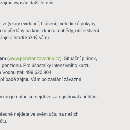
 zájmu vypsán další termín.
rzi (vzory evidencí, hlášení, metodické pokyny,
rzu předány na konci kurzu a obědy, občerstvení
ťuje a hradí každý sám).
bem
(
www.penzionzavodou.cz
). Situační plánek,
 penzionu. Pro účastníky intenzivního kurzu
a Vodou (tel: 499 620 904,
V případě zájmu Vám po zaslání závazné
u je nutné se nejdříve zaregistrovat / přihlásit
sledně najdete ve svém účtu na našich
čtu.