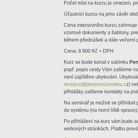
Počet míst na kurzu je omezen, pr
Účastníci kurzu na jeho závěr obd
Cena intenzivního kurzu zahrnuje 
vzorové dokumenty a šablony, pre
během přednášek a dále večerní po
Cena: 8 900 Kč + DPH
Kurz se bude konat v salónku
Pen
popř. popis cesty Vám zašleme na
není zajištěno ubytování. Ubytován
recepce@penzionzavodou.c
z) ne
přihlášky zašleme kontakty na jiné
Na seminář je možné se přihlásit 
do systému (na horní liště vpravo)
Po přihlášení na kurz vám bude a
webových stránkách. Platbu prová