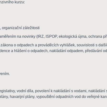
nzivního kurzu:
 organizační záležitosti
aměřením na novinky (IRZ, ISPOP, ekologická újma, ochrana přír
zákona o odpadech a prováděcích vyhlášek, souvislosti s další
vidence a hlášení o odpadech, nakládání odpadem, předávání o
vením.
gislativy, vodní díla, povolení k nakládání s vodami, nakládání
plány, havarijní plány, vypouštění odpadních vod do veřejné kan