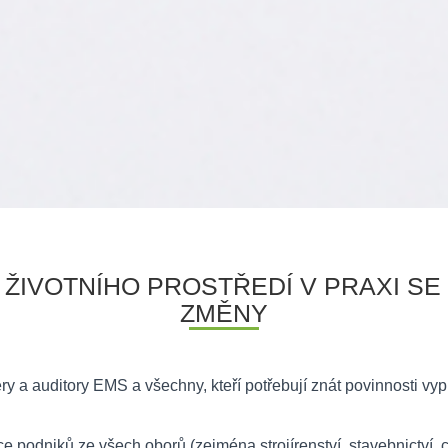
ŽIVOTNÍHO PROSTŘEDÍ V PRAXI SE
ZMĚNY
 a auditory EMS a všechny, kteří potřebují znát povinnosti vyplý
e podniků ze všech oborů (zejména strojírenství, stavebnictví, 