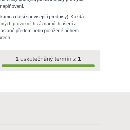
é naplňování.
kami a další související předpisy). Každá
vinných provozních záznamů, hlášení a
ků zaslané předem nebo položené během
orech.
1
uskutečněný termín z
1